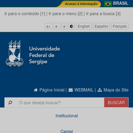
BRASIL
Ir para o conteúdo [1]
|
Ir para o menu [2]
|
Ir para a busca [3]
a+
a-
a
English
Español
Français
Página Inicial
|
WEBMAIL
|
Mapa do Site
Institucional
Campi