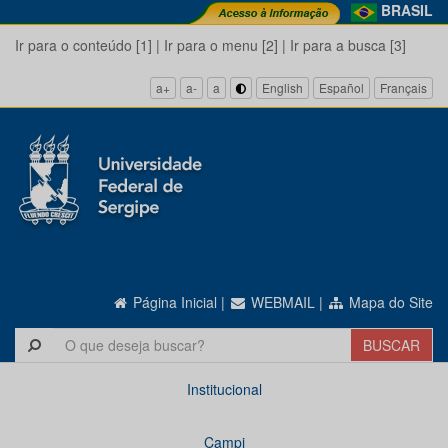
BRASIL
Ir para o conteúdo [1]
|
Ir para o menu [2]
|
Ir para a busca [3]
a+
a-
a
English
Español
Français
Página Inicial
|
WEBMAIL
|
Mapa do Site
Institucional
Campi