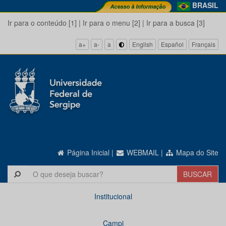
BRASIL
Ir para o conteúdo [1]
|
Ir para o menu [2]
|
Ir para a busca [3]
a+
a-
a
English
Español
Français
Página Inicial
|
WEBMAIL
|
Mapa do Site
Institucional
Campi